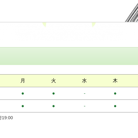
月
火
水
木
●
●
-
●
●
●
-
●
19:00