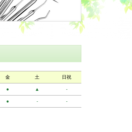
金
土
日祝
●
▲
-
●
-
-